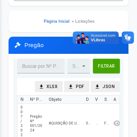
Página Inicial
» Licitações
Pregão
FILTRAR
XLSX
PDF
JSON
Nº Processo
Nº Procedimento
Objeto
Data Abertura/Julg
Valor
Status
Ação
0
0
7
Pregão
/
Nº
AQUISIÇÃO DE UM VEÍCULO TIPO POPULAR.
04/12/2024
87.182,81
FINALIZADA
2
001/20
0
24
2