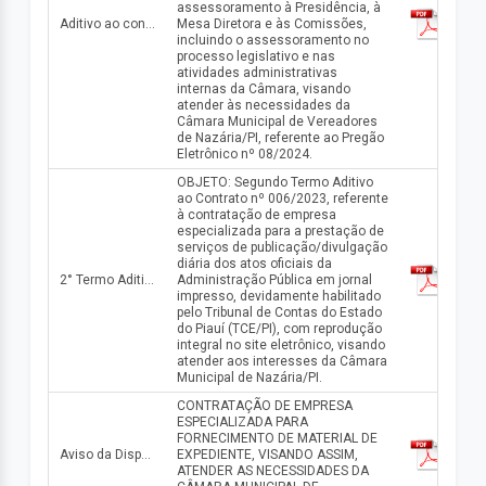
assessoramento à Presidência, à
Aditivo ao contrato n° 0115.01/2025
Mesa Diretora e às Comissões,
incluindo o assessoramento no
processo legislativo e nas
atividades administrativas
internas da Câmara, visando
atender às necessidades da
Câmara Municipal de Vereadores
de Nazária/PI, referente ao Pregão
Eletrônico nº 08/2024.
OBJETO: Segundo Termo Aditivo
ao Contrato nº 006/2023, referente
à contratação de empresa
especializada para a prestação de
serviços de publicação/divulgação
diária dos atos oficiais da
2° Termo Aditivo do Contrato n° 006/2023
Administração Pública em jornal
impresso, devidamente habilitado
pelo Tribunal de Contas do Estado
do Piauí (TCE/PI), com reprodução
integral no site eletrônico, visando
atender aos interesses da Câmara
Municipal de Nazária/PI.
CONTRATAÇÃO DE EMPRESA
ESPECIALIZADA PARA
FORNECIMENTO DE MATERIAL DE
Aviso da Dispensa n° 008/2025
EXPEDIENTE, VISANDO ASSIM,
ATENDER AS NECESSIDADES DA