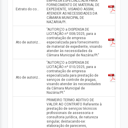
EMPRESA ESPECIALIZADA PARA
FORNECIMENTO DE MATERIAL DE
Extrato do contrato n° 0513.01/2025
EXPEDIENTE, VISANDO ASSIM,
ATENDER AS NECESSIDADES DA
CÂMARA MUNICIPAL DE
NAZARIA/PI..
"AUTORIZO a DISPENSA DE
LICITAÇÃO nº 008/2025, para a
contratação de empresa
Ato de autorização da dispensa n° 008/2025
especializada para fornecimento
de material de expediente, visando
atender às necessidades da
Câmara Municipal de Nazária/PI."
"AUTORIZO a DISPENSA DE
LICITAÇÃO nº 010/2025, para a
contratação de empresa
especializada para prestação de
Ato de autorização da dispensa n° 010/2025
serviços de controle de pragas,
visando atender às necessidades
da Câmara Municipal de
Nazária/PI."
PRIMEIRO TERMO ADITIVO DE
VALOR AO CONTRATO Referente à
prestação de serviços técnicos
profissionais de assessoria e
consultoria jurídica, de natureza
singular, destacando-se:
elaboração de pareceres,