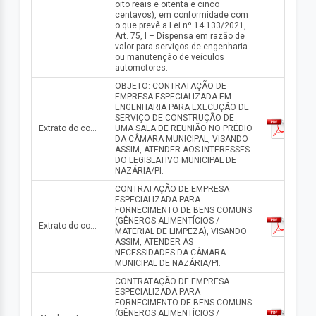
oito reais e oitenta e cinco
centavos), em conformidade com
o que prevê a Lei nº 14.133/2021,
Art. 75, I – Dispensa em razão de
valor para serviços de engenharia
ou manutenção de veículos
automotores.
OBJETO: CONTRATAÇÃO DE
EMPRESA ESPECIALIZADA EM
ENGENHARIA PARA EXECUÇÃO DE
SERVIÇO DE CONSTRUÇÃO DE
Extrato do contrato n° 0819.01/2025
UMA SALA DE REUNIÃO NO PRÉDIO
DA CÂMARA MUNICIPAL, VISANDO
ASSIM, ATENDER AOS INTERESSES
DO LEGISLATIVO MUNICIPAL DE
NAZÁRIA/PI.
CONTRATAÇÃO DE EMPRESA
ESPECIALIZADA PARA
FORNECIMENTO DE BENS COMUNS
(GÊNEROS ALIMENTÍCIOS /
Extrato do contrato n° 0721.01/2025
MATERIAL DE LIMPEZA), VISANDO
ASSIM, ATENDER AS
NECESSIDADES DA CÂMARA
MUNICIPAL DE NAZÁRIA/PI.
CONTRATAÇÃO DE EMPRESA
ESPECIALIZADA PARA
FORNECIMENTO DE BENS COMUNS
(GÊNEROS ALIMENTÍCIOS /