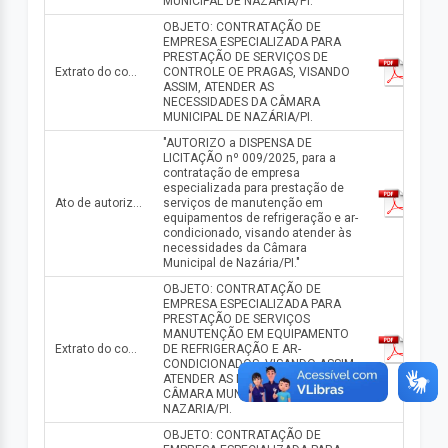
MUNICIPAL DE NAZÁRIA/PI.
OBJETO: CONTRATAÇÃO DE
EMPRESA ESPECIALIZADA PARA
PRESTAÇÃO DE SERVIÇOS DE
Extrato do contrato n° 0513.03/2025
CONTROLE OE PRAGAS, VISANDO
ASSIM, ATENDER AS
NECESSIDADES DA CÂMARA
MUNICIPAL DE NAZÁRIA/PI.
"AUTORIZO a DISPENSA DE
LICITAÇÃO nº 009/2025, para a
contratação de empresa
especializada para prestação de
Ato de autorização da dispensa n° 009/2025
serviços de manutenção em
equipamentos de refrigeração e ar-
condicionado, visando atender às
necessidades da Câmara
Municipal de Nazária/PI."
OBJETO: CONTRATAÇÃO DE
EMPRESA ESPECIALIZADA PARA
PRESTAÇÃO DE SERVIÇOS
MANUTENÇÃO EM EQUIPAMENTO
Extrato do contrato n° 0513.02/2025
DE REFRIGERAÇÃO E AR-
CONDICIONADOS, VISANDO ASSIM,
ATENDER AS NECESSIDADES DA
CÂMARA MUNICIPAL DE
NAZARIA/PI.
OBJETO: CONTRATAÇÃO DE