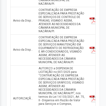
CÂMARA MUNICIPAL DE
NAZÁRIA/PI.
CONTRATAÇÃO DE EMPRESA
ESPECIALIZADA PARA PRESTAÇÃO
DE SERVIÇOS DE CONTROLE DE
Aviso da Dispensa n° 010/2025
PRAGAS, VISANDO ASSIM,
ATENDER AS NECESSIDADES DA
CÂMARA MUNICIPAL DE
NAZÁRIA/PI.
CONTRATAÇÃO DE EMPRESA
ESPECIALIZADA PARA PRESTAÇÃO
DE SERVIÇOS MANUTENÇÃO EM
EQUIPAMENTO DE REFRIGERAÇÃO
Aviso da Dispensa n° 009/2025
E AR-CONDICIONADOS, VISANDO
ASSIM, ATENDER AS
NECESSIDADES DA CÂMARA
MUNICIPAL DE NAZÁRIA/PI.
AUTORIZO a DISPENSA DE
LICITAÇÃO no 007/2025 para
“CONTRATAÇÃO DE EMPRESA
ESPECIALIZADA PARA PRESTAÇÃO
DE SERVIÇOS GRÁFICOS, VISANDO
ASSIM, ATENDER AS
NECESSIDADES DA CÂMARA
MUNICIPAL DE NAZÁRIA/PI”, nos
termos do Lei 14.133/2021, Art. 75,
AUTORIZAÇÃO PARA CONTRATAÇÃO DIRETA
II - Dispensa em Razão de Valor
para Serviços e Compras,