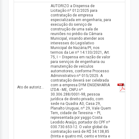
AUTORIZO a Dispensa de
Licitação nº 012/2025 para
contratação de empresa
especializada em engenharia, para
execução do serviço de
construção de uma sala de
reuniões no prédio da Câmara
Municipal, visando atender aos
interesses do Legislativo
Municipal de Nazária/PI, nos
termos da Lei nº 14.133/2021, Art.
75, I – Dispensa em razão de valor
para serviços de engenharia ou
manutenção de veículos
automotores, conforme Processo
Administrativo nº 015/2025. A
contratação deverá ser celebrada
com a empresa DYM ENGENHARIA
Ato de autorização da dispensa n° 012/2025
LTDA - ME, CNPJ nº
30.306.288/0001-98, pessoa
jurídica de direito privado, com
sede na Quadra A3, Casa 29,
Planalto Uruguai, nº 29, Vale Quem
Tem, cidade de Teresina – PI,
representada por yaggo Costa
Leodido Araújo, portador do CPF nº
030.730.653-12. O valor global da
contratação será de R$ 34.138,85
(trinta e quatro mil, cento e trinta e