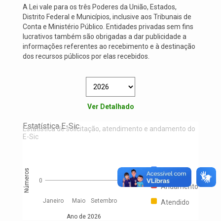
A Lei vale para os três Poderes da União, Estados,
Distrito Federal e Municípios, inclusive aos Tribunais de
Conta e Ministério Público. Entidades privadas sem fins
lucrativos também são obrigadas a dar publicidade a
informações referentes ao recebimento e à destinação
dos recursos públicos por elas recebidos.
Ver Detalhado
Estatística E-Sic
Estatística de solicitação, atendimento e andamento do
E-Sic
Solicitado
Números
0
Andamento
Janeiro
Maio
Setembro
Atendido
Ano de 2026