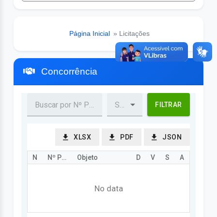
Página Inicial
» Licitações
Concorrência
FILTRAR
XLSX
PDF
JSON
Nº Processo
Nº Procedimento
Objeto
Data Abertura/Julg
Valor
Status
Ação
No data