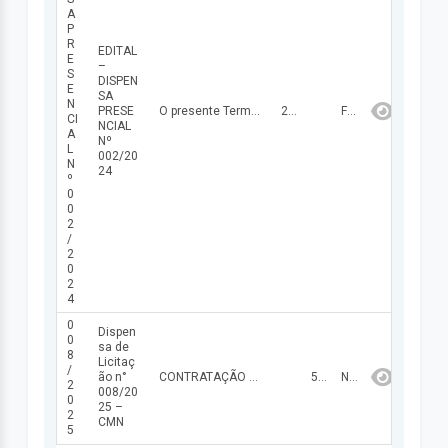
A
P
R
EDITAL
E
–
S
DISPEN
E
SA
N
PRESE
O presente Termo de Referência tem por objetivo a prestação de serviços de digitalização de balancetes contábeis e processos administrativos diversos em PDF pesquisável, incluindo a preparação, o escaneamento, o tratamento das imagens, o recolhimento óptico dos caracteres, o armazenamento eletrônico em HD, sendo entregue para o órgão, Câmara Municipal de Nazária – PI, referente aos anos de 2011 à 2020, discriminadas a seguir.
21/09/2024
FINALIZADA
CI
NCIAL
A
Nº
L
002/20
N
24
º
0
0
2
/
2
0
2
4
0
Dispen
0
sa de
8
Licitaç
/
ão n°
CONTRATAÇÃO DE EMPRESA ESPECIALIZADA PARA FORNECIMENTO DE MATERIAL DE EXPEDIENTE, VISANDO ASSIM, ATENDER AS NECESSIDADES DA CÂMARA MUNICIPAL DE NAZÁRIA/PI.
58.864,50
NÃO FINALIZADA
2
008/20
0
25 –
2
CMN
5