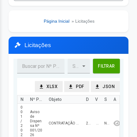
Página Inicial
» Licitações
Licitações
FILTRAR
XLSX
PDF
JSON
Nº Processo
Nº Procedimento
Objeto
Data Abertura/Julg
Valor
Status
Ação
0
0
Aviso
1
de
/
Dispen
CONTRATAÇÃO DE EMPRESA ESPECIALIZADA PARA FORNECIMENTO DE MATERIAL DE EXPEDIENTE, VISANDO ASSIM, ATENDER AS NECESSIDADES DA CÂMARA MUNICIPAL DE NAZÁRIA/PI.
25/03/2026
57.344,09
NÃO FINALIZADA
2
sa Nº
0
001/20
2
26