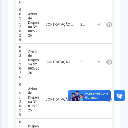
6
0
0
Aviso
2
de
/
Dispen
CONTRATAÇÃO DE EMPRESA ESPECIALIZADA PARA FORNECIMENTO DE GÊNEROS ALIMENTÍCIOS, VISANDO ASSIM, ATENDER AS NECESSIDADES DA CÂMARA MUNICIPAL DE NAZÁRIA/PI.
25/03/2026
64.138,90
NÃO FINALIZADA
2
sa Nº
0
002/20
2
26
6
0
0
Aviso
3
de
/
Dispen
CONTRATAÇÃO DE EMPRESA ESPECIALIZADA PARA FORNECIMENTO DE MATERIAL DE LIMPEZA, VISANDO ASSIM, ATENDER AS NECESSIDADES DA CÂMARA MUNICIPAL DE NAZÁRIA/PI.
25/03/2026
59.329,05
NÃO FINALIZADA
2
sa Nº
0
003/20
2
26
6
0
1
Aviso
5
de
/
Dispen
CONTRATAÇÃO DE EMPRESA ESPECIALIZADA ENGENHARIA PARA EXECUÇÃO DE SERVIÇO DE CONSTRUÇÃO DE UMA SALA DE REUNIÃO NO PRÉDIO DA CÂMARA MUNICIPAL, VISANDO ASSIM, ATENDER AOS INTERESSES DO LEGISLATIVO MUNICIPAL DE NAZÁRIA/PI.
14/08/2025
34.329,54
FINALIZADA
2
sa Nº
0
012/20
2
25
5
0
1
Dispen