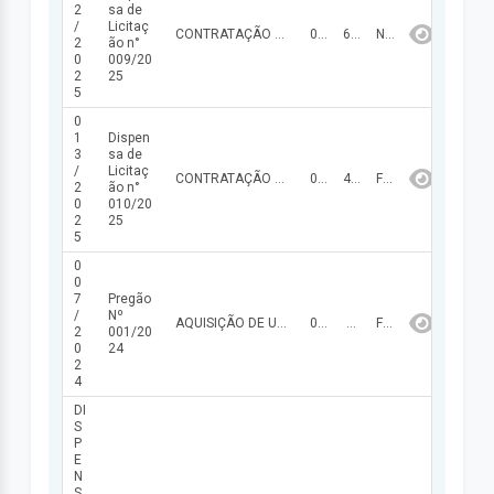
2
sa de
/
Licitaç
CONTRATAÇÃO DE EMPRESA ESPECIALIZADA PARA PRESTAÇÃO DE SERVIÇOS MANUTENÇÃO EM EQUIPAMENTO DE REFRIGERAÇÃO E AR- CONDICIONADOS, VISANDO ASSIM, ATENDER AS NECESSIDADES DA CÂMARA MUNICIPAL DE NAZÁRIA/PI.
07/05/2025
60.359,85
NÃO FINALIZADA
2
ão n°
0
009/20
2
25
5
0
1
Dispen
3
sa de
/
Licitaç
CONTRATAÇÃO DE EMPRESA ESPECIALIZADA PARA PRESTAÇÃO DE SERVIÇOS DE CONTROLE DE PRAGAS, VISANDO ASSIM, ATENDER AS NECESSIDADES DA CÂMARA MUNICIPAL DE NAZÁRIA/PI.
07/05/2025
49.750,00
FINALIZADA
2
ão n°
0
010/20
2
25
5
0
0
7
Pregão
/
Nº
AQUISIÇÃO DE UM VEÍCULO TIPO POPULAR.
04/12/2024
87.182,81
FINALIZADA
2
001/20
0
24
2
4
DI
S
P
E
N
S