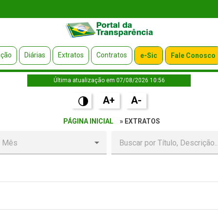
ação
Diárias
Extratos
Contratos
e-Sic
Fale Conosco
Última atualização em 07/08/2026 10:56
A+
A-
PÁGINA INICIAL
» EXTRATOS